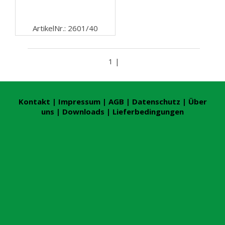
ArtikelNr.: 2601/40
1 |
Kontakt
|
Impressum
|
AGB
|
Datenschutz
|
Über
uns
|
Downloads
|
Lieferbedingungen