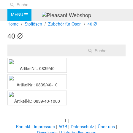
MENU
Home
Stoffösen
Zubehör für Ösen
40 Ø
40 Ø
ArtikelNr.: 0839/40
ArtikelNr.: 0839/40-10
ArtikelNr.: 0839/40-1000
1 |
Kontakt
|
Impressum
|
AGB
|
Datenschutz
|
Über uns
|
Downloads
|
Lieferbedingungen